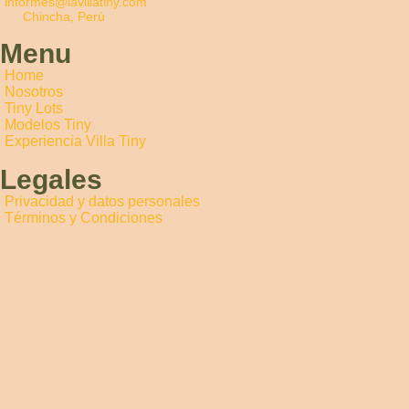
informes@lavillatiny.com
Chincha, Perú
Menu
Home
Nosotros
Tiny Lots
Modelos Tiny
Experiencia Villa Tiny
Legales
Privacidad y datos personales
Términos y Condiciones
Información Legal
Libro de Reclamaciones
Redes Sociales
Facebook
Instagram
TikTok
Copyright© 2024 Villa Tiny,